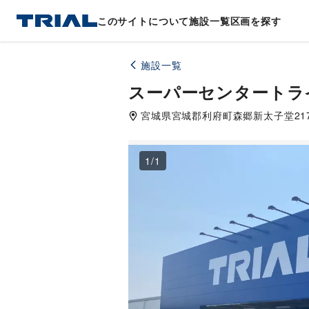
このサイトについて
施設一覧
区画を探す
施設一覧
スーパーセンタートラ
宮城県
宮城郡利府町
森郷新太子堂21
1
/
1