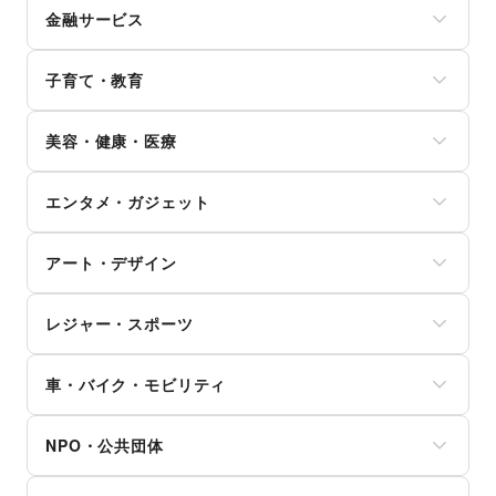
メガネ・アイウェア
キッチン雑貨・調理器具
その他飲料
金融サービス
インターネット・プロバイダ
腕時計
掃除用品・生活便利品
ワイン・洋酒
電気・ガス
靴
文房具
クレジットカード
日本酒・焼酎・地酒
ウォーターサーバー
バッグ・革小物
手芸・ハンドメイド
子育て・教育
保険
食材・調味料
ハウスクリーニング・家事代行
ファッション雑貨
DIY用品・日曜大工
銀行
物産展・マルシェ
定期宅配
和服・着物
ベビー用品
園芸・ガーデニング
住宅ローン
キッチンカー・移動販売
リサイクル雑貨・古本
美容・健康・医療
古着
ランドセル
花・盆栽・ドライフラワー
証券・FX
野菜・果物・生鮮食品
買取査定・金券
その他ファッション
学習教材・通信教育
犬・猫・ペット
不動産投資
その他フード・飲食
ジム・フィットネス
ギフト・プレゼント
子供向け教室・レッスン
日用雑貨
その他金融サービス
エンタメ・ガジェット
ダイエット・健康グッズ
冠婚葬祭
塾・家庭教師
食器・陶磁器
美容・コスメ・香水
資格・習い事
おもちゃ・絵本
その他インテリア・生活雑貨
PC・スマートフォン
ヘアケア・シャンプー
リフォーム
その他子育て・教育
アート・デザイン
スマホアクセサリー
美容家電
住宅（購入・賃貸）
ガジェット
ヘアサロン・ネイルサロン
たばこ
絵画・書
ゲーム
マッサージ・整体
レジャー・スポーツ
修理・メンテナンス
写真・イラストレーション
アニメ
エステ・美容サービス
就職・転職・求人
立体作品・彫刻
コミック・マンガ
旅行・レジャー
健康食品・サプリメント
その他生活サービス
その他アート・デザイン
アイドル・芸能人
車・バイク・モビリティ
キャンプ・アウトドア
女性用品・フェムテック
おもちゃ・ホビー
野球
コンタクトレンズ
車
楽器・音楽機材
サッカー
医療・医薬品
NPO・公共団体
バイク・オートバイ
CD・DVD・本・雑誌
バスケットボール
その他美容・健康
自転車・ロードバイク
Webメディア・アプリ
ゴルフ
地方公共団体・行政・政府
マイクロモビリティ