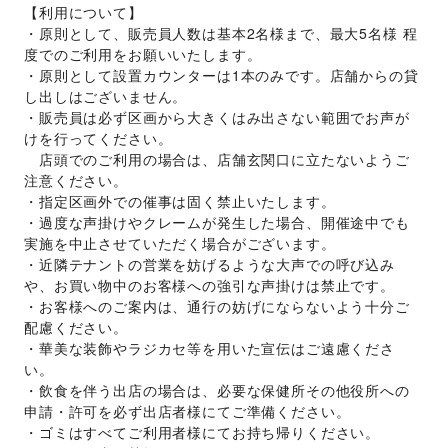
【利用について】
・原則として、販売員人数は基本2名様まで、最大5名様 程
度でのご利用をお願いいたします。
・原則として設置カウンターは1本のみです。店舗からの貸
し出しはございません。
・販売員は必ず区画から大きくはみ出さない範囲でお声が
けを行ってください。
　店頭でのご利用の場合は、店舗玄関口に立たないようご
注意ください。
・指定区画外での催事は固く禁止いたします。
・過度な声掛けやクレームが発生した場合、開催途中でも
実施を中止させていただく場合がございます。
・近隣テナントの営業を妨げるような大声での呼び込み
や、お買い物中のお客様への強引な声掛けは禁止です。
・お客様へのご案内は、通行の妨げにならないよう十分ご
配慮ください。
・華美な装飾やラジカセ等を用いた宣伝はご遠慮くださ
い。
・飲食を伴う出店の場合は、必要な保健所その他役所への
申請・許可を必ず出店者様にてご準備ください。
・ゴミはすべてご利用者様にてお持ち帰りください。