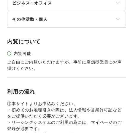
テレビ・ドラマ
その他レジャー・スポーツ
ビジネス・オフィス
外国団体・大使館
その他車・バイク・モビリティ
映画
募金・寄付
音楽・ライブ
法人向けサービス
NPO・ボランティア活動
その他活動・個人
演劇
オフィス家具・OA機器
その他NPO・公共団体
占い
イベント企画・運営
その他活動・個人
公営競技・宝くじ
その他ビジネス・オフィス
その他エンタメ・ガジェット
内覧について
内覧可能
ご自由にご内覧いただけますが、事前に店舗従業員にお声
掛けください。
利用の流れ
①本サイトよりお申込みください。  
・初めてのお地理引きの際は、法人情報や営業許可証など
をご提供いただく必要がございます。
・リーシングシステムのご利用の為には、マイページのご
登録が必要です。