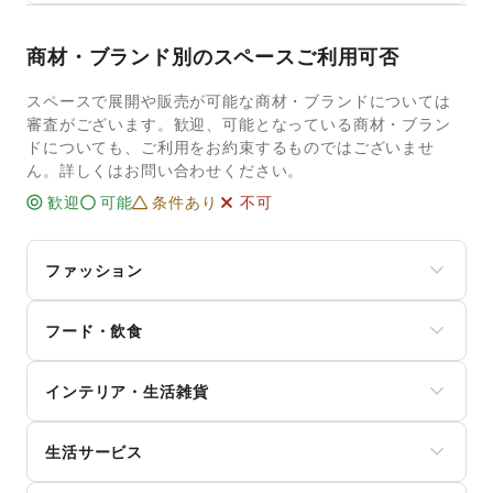
商材・ブランド別のスペースご利用可否
スペースで展開や販売が可能な商材・ブランドについては
審査がございます。歓迎、可能となっている商材・ブラン
ドについても、ご利用をお約束するものではございませ
ん。詳しくはお問い合わせください。
歓迎
可能
条件あり
不可
ファッション
メンズファッション
フード・飲食
レディースファッション
ユニセックス
スイーツ・洋菓子
インナー・ルームウェア
インテリア・生活雑貨
和菓子
キッズ・ベビー・マタニティ
パン
スポーツ
インテリア
お弁当・惣菜
シーズナルウェア
生活サービス
寝具・ベッド
軽食・ホットスナック
ジュエリー・アクセサリー
家具・家電
コーヒー・紅茶
携帯キャリア・格安SIM