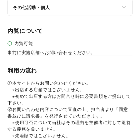
音楽・ライブ
法人向けサービス
NPO・ボランティア活動
その他活動・個人
演劇
オフィス家具・OA機器
その他NPO・公共団体
占い
イベント企画・運営
その他活動・個人
公営競技・宝くじ
その他ビジネス・オフィス
その他エンタメ・ガジェット
内覧について
内覧可能
事前に実施店舗へお問い合わせください。
利用の流れ
①本サイトからお問い合わせください。  
　※出店する店舗ではございません。
　※初めて出店する方はお問合せ時に必要書類をご提出して
下さい。
②お問い合わせ内容について審査の上、担当者より「同意
書並びに請求書」を発行させていただきます。 
　※使用可否について当社はその理由を主催者に対して返答
する義務を負いません。 
　※先着順ではございません。 