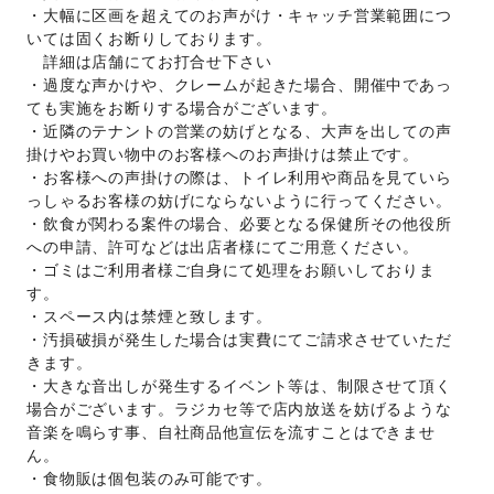
・大幅に区画を超えてのお声がけ・キャッチ営業範囲につ
いては固くお断りしております。
　詳細は店舗にてお打合せ下さい
・過度な声かけや、クレームが起きた場合、開催中であっ
ても実施をお断りする場合がございます。
・近隣のテナントの営業の妨げとなる、大声を出しての声
掛けやお買い物中のお客様へのお声掛けは禁止です。
・お客様への声掛けの際は、トイレ利用や商品を見ていら
っしゃるお客様の妨げにならないように行ってください。
・飲食が関わる案件の場合、必要となる保健所その他役所
への申請、許可などは出店者様にてご用意ください。
・ゴミはご利用者様ご自身にて処理をお願いしておりま
す。
・スペース内は禁煙と致します。
・汚損破損が発生した場合は実費にてご請求させていただ
きます。
・大きな音出しが発生するイベント等は、制限させて頂く
場合がございます。ラジカセ等で店内放送を妨げるような
音楽を鳴らす事、自社商品他宣伝を流すことはできませ
ん。
・食物販は個包装のみ可能です。