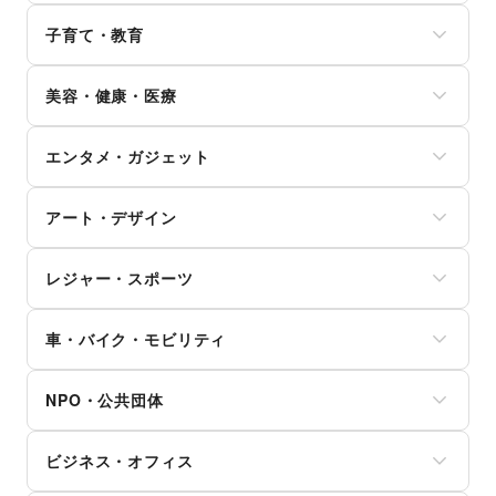
電気・ガス
靴
文房具
クレジットカード
日本酒・焼酎・地酒
ウォーターサーバー
バッグ・革小物
手芸・ハンドメイド
子育て・教育
保険
食材・調味料
ハウスクリーニング・家事代行
ファッション雑貨
DIY用品・日曜大工
銀行
物産展・マルシェ
定期宅配
和服・着物
ベビー用品
園芸・ガーデニング
住宅ローン
キッチンカー・移動販売
リサイクル雑貨・古本
美容・健康・医療
古着
ランドセル
花・盆栽・ドライフラワー
証券・FX
野菜・果物・生鮮食品
買取査定・金券
その他ファッション
学習教材・通信教育
犬・猫・ペット
不動産投資
その他フード・飲食
ジム・フィットネス
ギフト・プレゼント
子供向け教室・レッスン
日用雑貨
その他金融サービス
エンタメ・ガジェット
ダイエット・健康グッズ
冠婚葬祭
塾・家庭教師
食器・陶磁器
美容・コスメ・香水
資格・習い事
おもちゃ・絵本
その他インテリア・生活雑貨
PC・スマートフォン
ヘアケア・シャンプー
リフォーム
その他子育て・教育
アート・デザイン
スマホアクセサリー
美容家電
住宅（購入・賃貸）
ガジェット
ヘアサロン・ネイルサロン
たばこ
絵画・書
ゲーム
マッサージ・整体
レジャー・スポーツ
修理・メンテナンス
写真・イラストレーション
アニメ
エステ・美容サービス
就職・転職・求人
立体作品・彫刻
コミック・マンガ
旅行・レジャー
健康食品・サプリメント
その他生活サービス
その他アート・デザイン
アイドル・芸能人
車・バイク・モビリティ
キャンプ・アウトドア
女性用品・フェムテック
おもちゃ・ホビー
野球
コンタクトレンズ
車
楽器・音楽機材
サッカー
医療・医薬品
NPO・公共団体
バイク・オートバイ
CD・DVD・本・雑誌
バスケットボール
その他美容・健康
自転車・ロードバイク
Webメディア・アプリ
ゴルフ
地方公共団体・行政・政府
マイクロモビリティ
テレビ・ドラマ
その他レジャー・スポーツ
ビジネス・オフィス
外国団体・大使館
その他車・バイク・モビリティ
映画
募金・寄付