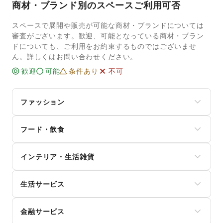
商材・ブランド別のスペースご利用可否
スペースで展開や販売が可能な商材・ブランドについては
審査がございます。歓迎、可能となっている商材・ブラン
ドについても、ご利用をお約束するものではございませ
ん。詳しくはお問い合わせください。
歓迎
可能
条件あり
不可
ファッション
メンズファッション
フード・飲食
レディースファッション
ユニセックス
スイーツ・洋菓子
インナー・ルームウェア
インテリア・生活雑貨
和菓子
キッズ・ベビー・マタニティ
パン
スポーツ
インテリア
お弁当・惣菜
シーズナルウェア
生活サービス
寝具・ベッド
軽食・ホットスナック
ジュエリー・アクセサリー
家具・家電
コーヒー・紅茶
携帯キャリア・格安SIM
メガネ・アイウェア
キッチン雑貨・調理器具
その他飲料
金融サービス
インターネット・プロバイダ
腕時計
掃除用品・生活便利品
ワイン・洋酒