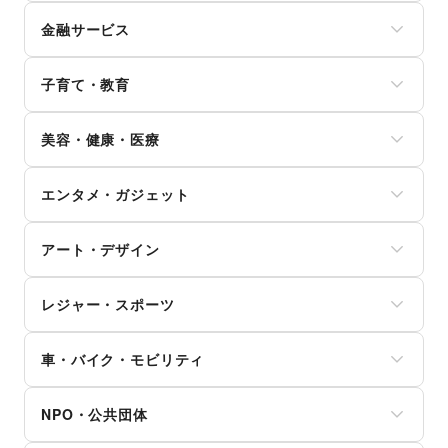
コーヒー・紅茶
携帯キャリア・格安SIM
メガネ・アイウェア
キッチン雑貨・調理器具
その他飲料
金融サービス
インターネット・プロバイダ
腕時計
掃除用品・生活便利品
ワイン・洋酒
電気・ガス
靴
文房具
クレジットカード
日本酒・焼酎・地酒
ウォーターサーバー
バッグ・革小物
手芸・ハンドメイド
子育て・教育
保険
食材・調味料
ハウスクリーニング・家事代行
ファッション雑貨
DIY用品・日曜大工
銀行
物産展・マルシェ
定期宅配
和服・着物
ベビー用品
園芸・ガーデニング
住宅ローン
キッチンカー・移動販売
リサイクル雑貨・古本
美容・健康・医療
古着
ランドセル
花・盆栽・ドライフラワー
証券・FX
野菜・果物・生鮮食品
買取査定・金券
その他ファッション
学習教材・通信教育
犬・猫・ペット
不動産投資
その他フード・飲食
ジム・フィットネス
ギフト・プレゼント
子供向け教室・レッスン
日用雑貨
その他金融サービス
エンタメ・ガジェット
ダイエット・健康グッズ
冠婚葬祭
塾・家庭教師
食器・陶磁器
美容・コスメ・香水
資格・習い事
おもちゃ・絵本
その他インテリア・生活雑貨
PC・スマートフォン
ヘアケア・シャンプー
リフォーム
その他子育て・教育
アート・デザイン
スマホアクセサリー
美容家電
住宅（購入・賃貸）
ガジェット
ヘアサロン・ネイルサロン
たばこ
絵画・書
ゲーム
マッサージ・整体
レジャー・スポーツ
修理・メンテナンス
写真・イラストレーション
アニメ
エステ・美容サービス
就職・転職・求人
立体作品・彫刻
コミック・マンガ
旅行・レジャー
健康食品・サプリメント
その他生活サービス
その他アート・デザイン
アイドル・芸能人
車・バイク・モビリティ
キャンプ・アウトドア
女性用品・フェムテック
おもちゃ・ホビー
野球
コンタクトレンズ
車
楽器・音楽機材
サッカー
医療・医薬品
NPO・公共団体
バイク・オートバイ
CD・DVD・本・雑誌
バスケットボール
その他美容・健康
自転車・ロードバイク
Webメディア・アプリ
ゴルフ