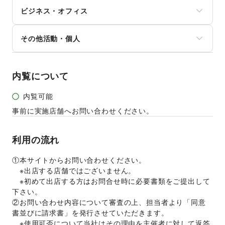
地方公共団体・行政・政府
マイクロモビリティ
テレビ・ドラマ
その他レジャー・スポーツ
ビジネス・オフィス
外国団体・大使館
その他車・バイク・モビリティ
映画
募金・寄付
音楽・ライブ
法人向けサービス
NPO・ボランティア活動
その他活動・個人
演劇
オフィス家具・OA機器
その他NPO・公共団体
占い
イベント企画・運営
その他活動・個人
公営競技・宝くじ
その他ビジネス・オフィス
その他エンタメ・ガジェット
内覧について
内覧可能
事前に実施店舗へお問い合わせください。
利用の流れ
①本サイトからお問い合わせください。  
　※出店する店舗ではございません。
　※初めて出店する方はお問合せ時に必要書類をご提出して
下さい。
②お問い合わせ内容について審査の上、担当者より「同意
書並びに請求書」を発行させていただきます。 
　※使用可否について当社はその理由を主催者に対して返答