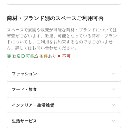
商材・ブランド別のスペースご利用可否
スペースで展開や販売が可能な商材・ブランドについては
審査がございます。歓迎、可能となっている商材・ブラン
ドについても、ご利用をお約束するものではございませ
ん。詳しくはお問い合わせください。
歓迎
可能
条件あり
不可
ファッション
メンズファッション
フード・飲食
レディースファッション
ユニセックス
スイーツ・洋菓子
インナー・ルームウェア
インテリア・生活雑貨
和菓子
キッズ・ベビー・マタニティ
パン
スポーツ
インテリア
お弁当・惣菜
シーズナルウェア
生活サービス
寝具・ベッド
軽食・ホットスナック
ジュエリー・アクセサリー
家具・家電