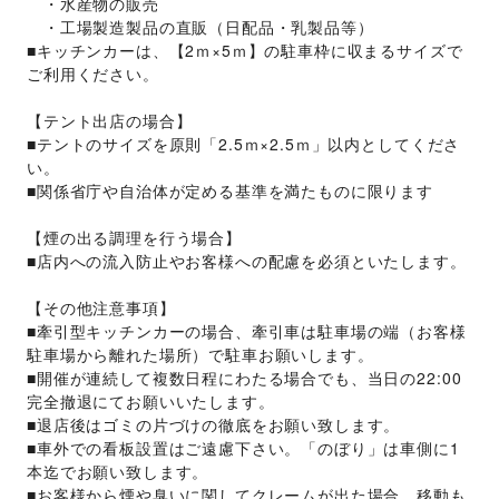
　・水産物の販売
　・工場製造製品の直販（日配品・乳製品等）
■キッチンカーは、【2ｍ×5ｍ】の駐車枠に収まるサイズで
ご利用ください。
【テント出店の場合】
■テントのサイズを原則「2.5ｍ×2.5ｍ」以内としてくださ
い。
■関係省庁や自治体が定める基準を満たものに限ります
【煙の出る調理を行う場合】
■店内への流入防止やお客様への配慮を必須といたします。
【その他注意事項】
■牽引型キッチンカーの場合、牽引車は駐車場の端（お客様
駐車場から離れた場所）で駐車お願いします。
■開催が連続して複数日程にわたる場合でも、当日の22:00
完全撤退にてお願いいたします。
■退店後はゴミの片づけの徹底をお願い致します。
■車外での看板設置はご遠慮下さい。「のぼり」は車側に1
本迄でお願い致します。
■お客様から煙や臭いに関してクレームが出た場合、移動も