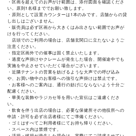
・区画を超えてのお声がけ範囲は、添付図面を確認くださ
い。原則1名様まででお願い致します。
・原則として設置カウンターは1本のみです。店舗からの貸
し出しはございません。
・販売員は必ず区画から大きくはみ出さない範囲でお声が
けを行ってください。
　店頭でのご利用の場合は、店舗玄関口に立たないようご
注意ください。
・指定区画外での催事は固く禁止いたします。
・過度な声掛けやクレームが発生した場合、開催途中でも
実施を中止させていただく場合がございます。
・近隣テナントの営業を妨げるような大声での呼び込み
や、お買い物中のお客様への強引な声掛けは禁止です。
・お客様へのご案内は、通行の妨げにならないよう十分ご
配慮ください。
・華美な装飾やラジカセ等を用いた宣伝はご遠慮くださ
い。
・飲食を伴う出店の場合は、必要な保健所その他役所への
申請・許可を必ず出店者様にてご準備ください。
・ゴミはすべてご利用者様にてお持ち帰りください。
・スペース内は禁煙です。
・汚損・破損が発生した場合は、実費にてご請求させてい