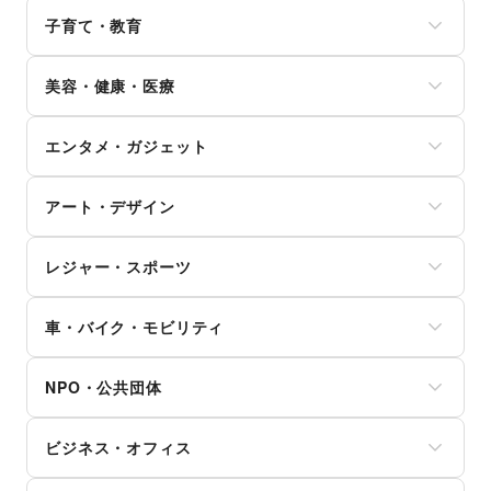
文房具
クレジットカード
日本酒・焼酎・地酒
ウォーターサーバー
バッグ・革小物
手芸・ハンドメイド
子育て・教育
保険
食材・調味料
ハウスクリーニング・家事代行
ファッション雑貨
DIY用品・日曜大工
銀行
物産展・マルシェ
定期宅配
和服・着物
ベビー用品
園芸・ガーデニング
住宅ローン
キッチンカー・移動販売
リサイクル雑貨・古本
美容・健康・医療
古着
ランドセル
花・盆栽・ドライフラワー
証券・FX
野菜・果物・生鮮食品
買取査定・金券
その他ファッション
学習教材・通信教育
犬・猫・ペット
不動産投資
その他フード・飲食
ジム・フィットネス
ギフト・プレゼント
子供向け教室・レッスン
日用雑貨
その他金融サービス
エンタメ・ガジェット
ダイエット・健康グッズ
冠婚葬祭
塾・家庭教師
食器・陶磁器
美容・コスメ・香水
資格・習い事
おもちゃ・絵本
その他インテリア・生活雑貨
PC・スマートフォン
ヘアケア・シャンプー
リフォーム
その他子育て・教育
アート・デザイン
スマホアクセサリー
美容家電
住宅（購入・賃貸）
ガジェット
ヘアサロン・ネイルサロン
たばこ
絵画・書
ゲーム
マッサージ・整体
レジャー・スポーツ
修理・メンテナンス
写真・イラストレーション
アニメ
エステ・美容サービス
就職・転職・求人
立体作品・彫刻
コミック・マンガ
旅行・レジャー
健康食品・サプリメント
その他生活サービス
その他アート・デザイン
アイドル・芸能人
車・バイク・モビリティ
キャンプ・アウトドア
女性用品・フェムテック
おもちゃ・ホビー
野球
コンタクトレンズ
車
楽器・音楽機材
サッカー
医療・医薬品
NPO・公共団体
バイク・オートバイ
CD・DVD・本・雑誌
バスケットボール
その他美容・健康
自転車・ロードバイク
Webメディア・アプリ
ゴルフ
地方公共団体・行政・政府
マイクロモビリティ
テレビ・ドラマ
その他レジャー・スポーツ
ビジネス・オフィス
外国団体・大使館
その他車・バイク・モビリティ
映画
募金・寄付
音楽・ライブ
法人向けサービス