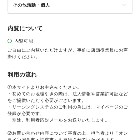
NPO・ボランティア活動
その他活動・個人
演劇
オフィス家具・OA機器
その他NPO・公共団体
占い
イベント企画・運営
その他活動・個人
公営競技・宝くじ
その他ビジネス・オフィス
その他エンタメ・ガジェット
内覧について
内覧可能
ご自由にご内覧いただけますが、事前に店舗従業員にお声
掛けください。
利用の流れ
①本サイトよりお申込みください。  
・初めてのお地理引きの際は、法人情報や営業許可証など
をご提供いただく必要がございます。
・リーシングシステムのご利用の為には、マイページのご
登録が必要です。
　別途、利用者応対メールをお送りいたします。
②お問い合わせ内容について審査の上、担当者より「オン
ライン同意書・請求書」を発行させていただきます。 