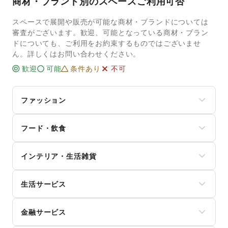
商材・ブランド別のスペースご利用可否
スペースで展開や販売が可能な商材・ブランドについては
審査がございます。歓迎、可能となっている商材・ブラン
ドについても、ご利用をお約束するものではございませ
ん。詳しくはお問い合わせください。
歓迎
可能
条件あり
不可
ファッション
メンズファッション
フード・飲食
レディースファッション
ユニセックス
スイーツ・洋菓子
インナー・ルームウェア
インテリア・生活雑貨
和菓子
キッズ・ベビー・マタニティ
パン
スポーツ
インテリア
お弁当・惣菜
シーズナルウェア
生活サービス
寝具・ベッド
軽食・ホットスナック
ジュエリー・アクセサリー
家具・家電
コーヒー・紅茶
携帯キャリア・格安SIM
メガネ・アイウェア
キッチン雑貨・調理器具
その他飲料
金融サービス
インターネット・プロバイダ
腕時計
掃除用品・生活便利品
ワイン・洋酒
電気・ガス
靴