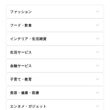
ファッション
メンズファッション
フード・飲食
レディースファッション
ユニセックス
スイーツ・洋菓子
インナー・ルームウェア
インテリア・生活雑貨
和菓子
キッズ・ベビー・マタニティ
パン
スポーツ
インテリア
お弁当・惣菜
シーズナルウェア
生活サービス
寝具・ベッド
軽食・ホットスナック
ジュエリー・アクセサリー
家具・家電
コーヒー・紅茶
携帯キャリア・格安SIM
メガネ・アイウェア
キッチン雑貨・調理器具
その他飲料
金融サービス
インターネット・プロバイダ
腕時計
掃除用品・生活便利品
ワイン・洋酒
電気・ガス
靴
文房具
クレジットカード
日本酒・焼酎・地酒
ウォーターサーバー
バッグ・革小物
手芸・ハンドメイド
子育て・教育
保険
食材・調味料
ハウスクリーニング・家事代行
ファッション雑貨
DIY用品・日曜大工
銀行
物産展・マルシェ
定期宅配
和服・着物
ベビー用品
園芸・ガーデニング
住宅ローン
キッチンカー・移動販売
リサイクル雑貨・古本
美容・健康・医療
古着
ランドセル
花・盆栽・ドライフラワー
証券・FX
野菜・果物・生鮮食品
買取査定・金券
その他ファッション
学習教材・通信教育
犬・猫・ペット
不動産投資
その他フード・飲食
ジム・フィットネス
ギフト・プレゼント
子供向け教室・レッスン
日用雑貨
その他金融サービス
エンタメ・ガジェット
ダイエット・健康グッズ
冠婚葬祭
塾・家庭教師
食器・陶磁器