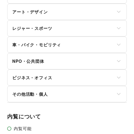
美容・コスメ・香水
資格・習い事
おもちゃ・絵本
その他インテリア・生活雑貨
PC・スマートフォン
ヘアケア・シャンプー
リフォーム
その他子育て・教育
アート・デザイン
スマホアクセサリー
美容家電
住宅（購入・賃貸）
ガジェット
ヘアサロン・ネイルサロン
たばこ
絵画・書
ゲーム
マッサージ・整体
レジャー・スポーツ
修理・メンテナンス
写真・イラストレーション
アニメ
エステ・美容サービス
就職・転職・求人
立体作品・彫刻
コミック・マンガ
旅行・レジャー
健康食品・サプリメント
その他生活サービス
その他アート・デザイン
アイドル・芸能人
車・バイク・モビリティ
キャンプ・アウトドア
女性用品・フェムテック
おもちゃ・ホビー
野球
コンタクトレンズ
車
楽器・音楽機材
サッカー
医療・医薬品
NPO・公共団体
バイク・オートバイ
CD・DVD・本・雑誌
バスケットボール
その他美容・健康
自転車・ロードバイク
Webメディア・アプリ
ゴルフ
地方公共団体・行政・政府
マイクロモビリティ
テレビ・ドラマ
その他レジャー・スポーツ
ビジネス・オフィス
外国団体・大使館
その他車・バイク・モビリティ
映画
募金・寄付
音楽・ライブ
法人向けサービス
NPO・ボランティア活動
その他活動・個人
演劇
オフィス家具・OA機器
その他NPO・公共団体
占い
イベント企画・運営
その他活動・個人
公営競技・宝くじ
その他ビジネス・オフィス
その他エンタメ・ガジェット
内覧について
内覧可能