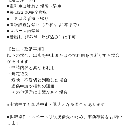
■牽引車は離れた場所へ駐車
■毎日22:00完全撤収
■ゴミは必ず持ち帰り
■看板設置は禁止（のぼりは1本まで）
■スペース内禁煙
■音出し（BGM・呼び込み）は不可
【禁止・取消事項】
以下の場合、出店を中止または今後利用をお断りする場合
があります
・申請内容と異なる利用
・規定違反
・危険・不適切と判断した場合
・虚偽申請や権利の譲渡
・その他運営に支障がある場合
※実施中でも即時中止・退店となる場合があります
■掲載条件・スペースは現況優先のため、事前確認をお願い
します