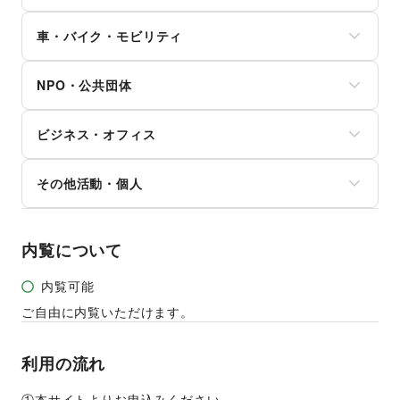
エステ・美容サービス
就職・転職・求人
立体作品・彫刻
コミック・マンガ
旅行・レジャー
健康食品・サプリメント
その他生活サービス
その他アート・デザイン
アイドル・芸能人
車・バイク・モビリティ
キャンプ・アウトドア
女性用品・フェムテック
おもちゃ・ホビー
野球
コンタクトレンズ
車
楽器・音楽機材
サッカー
医療・医薬品
NPO・公共団体
バイク・オートバイ
CD・DVD・本・雑誌
バスケットボール
その他美容・健康
自転車・ロードバイク
Webメディア・アプリ
ゴルフ
地方公共団体・行政・政府
マイクロモビリティ
テレビ・ドラマ
その他レジャー・スポーツ
ビジネス・オフィス
外国団体・大使館
その他車・バイク・モビリティ
映画
募金・寄付
音楽・ライブ
法人向けサービス
NPO・ボランティア活動
その他活動・個人
演劇
オフィス家具・OA機器
その他NPO・公共団体
占い
イベント企画・運営
その他活動・個人
公営競技・宝くじ
その他ビジネス・オフィス
その他エンタメ・ガジェット
内覧について
内覧可能
ご自由に内覧いただけます。
利用の流れ
①本サイトよりお申込みください。  