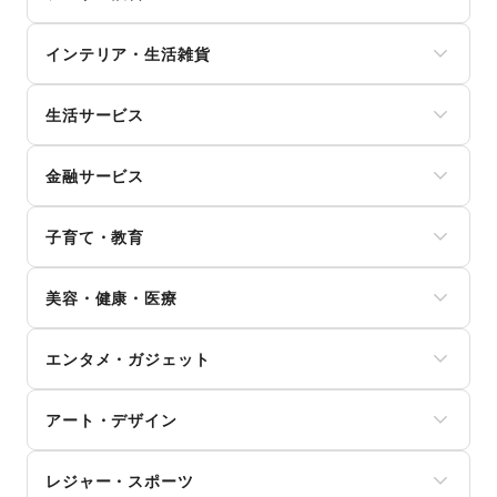
ユニセックス
スイーツ・洋菓子
インナー・ルームウェア
インテリア・生活雑貨
和菓子
キッズ・ベビー・マタニティ
パン
スポーツ
インテリア
お弁当・惣菜
シーズナルウェア
生活サービス
寝具・ベッド
軽食・ホットスナック
ジュエリー・アクセサリー
家具・家電
コーヒー・紅茶
携帯キャリア・格安SIM
メガネ・アイウェア
キッチン雑貨・調理器具
その他飲料
金融サービス
インターネット・プロバイダ
腕時計
掃除用品・生活便利品
ワイン・洋酒
電気・ガス
靴
文房具
クレジットカード
日本酒・焼酎・地酒
ウォーターサーバー
バッグ・革小物
手芸・ハンドメイド
子育て・教育
保険
食材・調味料
ハウスクリーニング・家事代行
ファッション雑貨
DIY用品・日曜大工
銀行
物産展・マルシェ
定期宅配
和服・着物
ベビー用品
園芸・ガーデニング
住宅ローン
キッチンカー・移動販売
リサイクル雑貨・古本
美容・健康・医療
古着
ランドセル
花・盆栽・ドライフラワー
証券・FX
野菜・果物・生鮮食品
買取査定・金券
その他ファッション
学習教材・通信教育
犬・猫・ペット
不動産投資
その他フード・飲食
ジム・フィットネス
ギフト・プレゼント
子供向け教室・レッスン
日用雑貨
その他金融サービス
エンタメ・ガジェット
ダイエット・健康グッズ
冠婚葬祭
塾・家庭教師
食器・陶磁器
美容・コスメ・香水
資格・習い事
おもちゃ・絵本
その他インテリア・生活雑貨
PC・スマートフォン
ヘアケア・シャンプー
リフォーム
その他子育て・教育
アート・デザイン
スマホアクセサリー
美容家電
住宅（購入・賃貸）
ガジェット
ヘアサロン・ネイルサロン
たばこ
絵画・書
ゲーム
マッサージ・整体
レジャー・スポーツ
修理・メンテナンス
写真・イラストレーション
アニメ