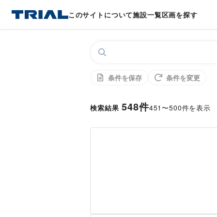
このサイトについて
施設一覧
区画を探す
条件を保存
条件を変更
548
件
検索結果
451
〜
500
件を表示