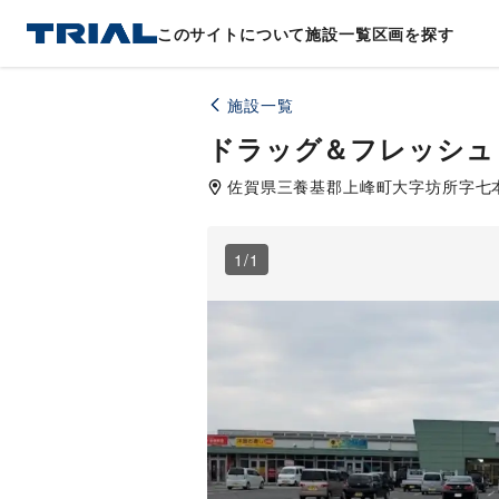
このサイトについて
施設一覧
区画を探す
施設一覧
ドラッグ＆フレッシュ
佐賀県
三養基郡
上峰町大字坊所字七本谷
1
/
1