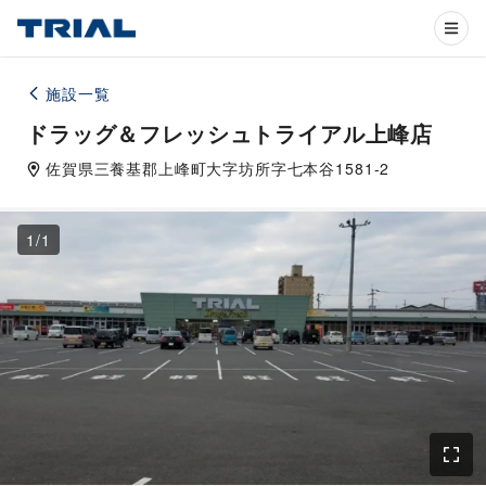
施設一覧
ドラッグ＆フレッシュトライアル上峰店
佐賀県
三養基郡
上峰町大字坊所字七本谷1581-2
1
/
1