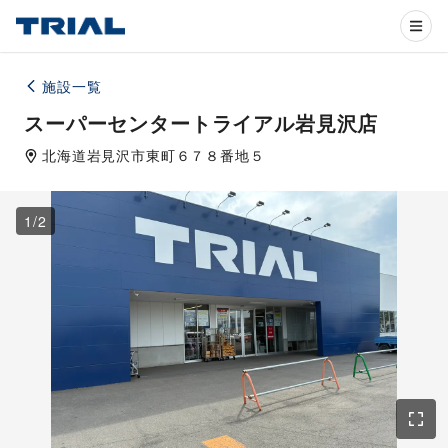
施設一覧
スーパーセンタートライアル岩見沢店
北海道
岩見沢市
東町６７８番地５
1
/
2