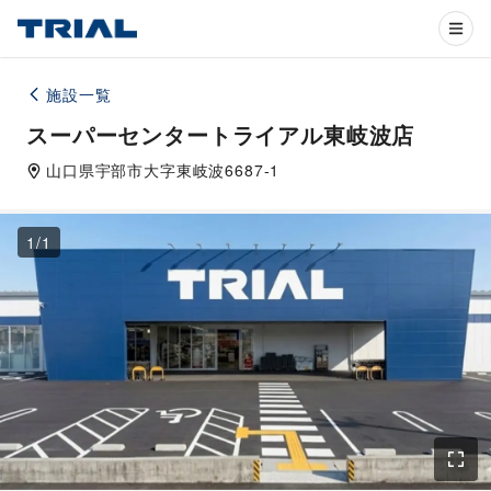
施設一覧
スーパーセンタートライアル東岐波店
山口県
宇部市
大字東岐波6687-1
1
/
1