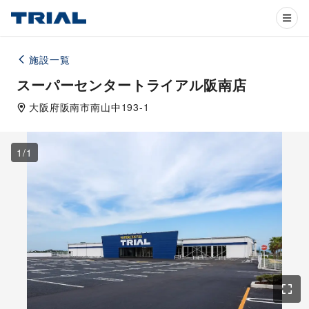
施設一覧
スーパーセンタートライアル阪南店
大阪府
阪南市
南山中193-1
1
/
1