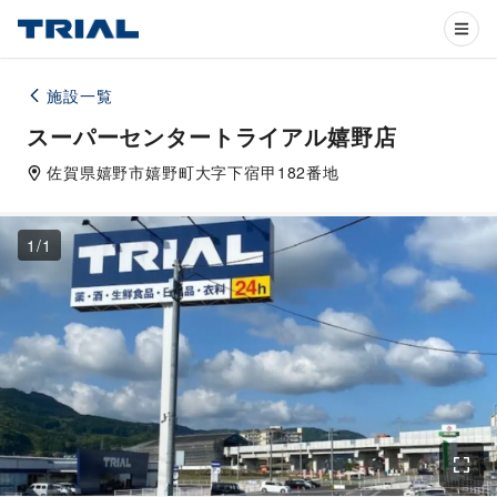
施設一覧
スーパーセンタートライアル嬉野店
佐賀県
嬉野市
嬉野町大字下宿甲182番地
1
/
1