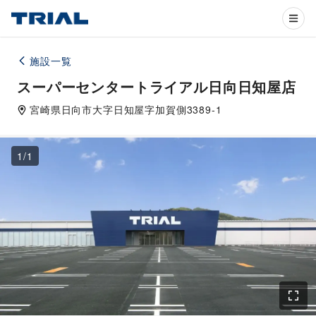
施設一覧
スーパーセンタートライアル日向日知屋店
宮崎県
日向市
大字日知屋字加賀側3389-1
1
/
1