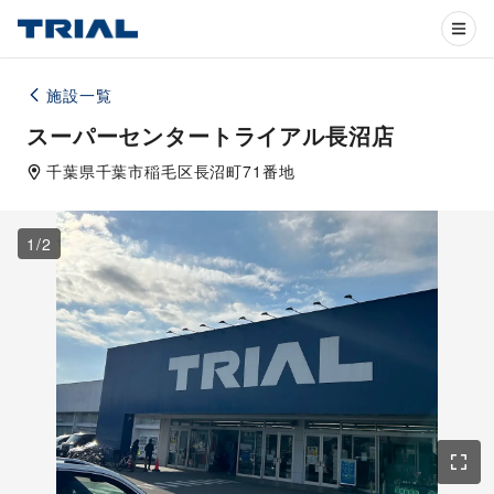
施設一覧
スーパーセンタートライアル長沼店
千葉県
千葉市
稲毛区長沼町71番地
1
/
2