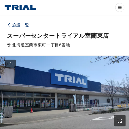
施設一覧
スーパーセンタートライアル室蘭東店
北海道
室蘭市
東町一丁目8番地
1
/
1