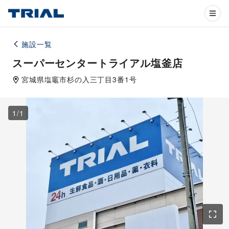
施設一覧
スーパーセンタートライアル塩釜店
宮城県
塩竈市
杉の入三丁目3番1号
1
/
1