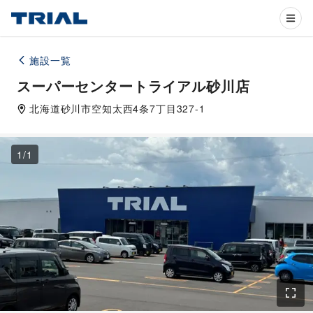
施設一覧
スーパーセンタートライアル砂川店
北海道
砂川市
空知太西4条7丁目327-1
1
/
1