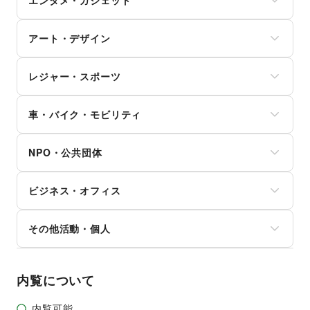
エンタメ・ガジェット
ダイエット・健康グッズ
冠婚葬祭
塾・家庭教師
食器・陶磁器
美容・コスメ・香水
資格・習い事
おもちゃ・絵本
その他インテリア・生活雑貨
PC・スマートフォン
ヘアケア・シャンプー
リフォーム
その他子育て・教育
アート・デザイン
スマホアクセサリー
美容家電
住宅（購入・賃貸）
ガジェット
ヘアサロン・ネイルサロン
たばこ
絵画・書
ゲーム
マッサージ・整体
レジャー・スポーツ
修理・メンテナンス
写真・イラストレーション
アニメ
エステ・美容サービス
就職・転職・求人
立体作品・彫刻
コミック・マンガ
旅行・レジャー
健康食品・サプリメント
その他生活サービス
その他アート・デザイン
アイドル・芸能人
車・バイク・モビリティ
キャンプ・アウトドア
女性用品・フェムテック
おもちゃ・ホビー
野球
コンタクトレンズ
車
楽器・音楽機材
サッカー
医療・医薬品
NPO・公共団体
バイク・オートバイ
CD・DVD・本・雑誌
バスケットボール
その他美容・健康
自転車・ロードバイク
Webメディア・アプリ
ゴルフ
地方公共団体・行政・政府
マイクロモビリティ
テレビ・ドラマ
その他レジャー・スポーツ
ビジネス・オフィス
外国団体・大使館
その他車・バイク・モビリティ
映画
募金・寄付
音楽・ライブ
法人向けサービス
NPO・ボランティア活動
その他活動・個人
演劇
オフィス家具・OA機器
その他NPO・公共団体
占い
イベント企画・運営
その他活動・個人
公営競技・宝くじ
その他ビジネス・オフィス
その他エンタメ・ガジェット
内覧について
内覧可能