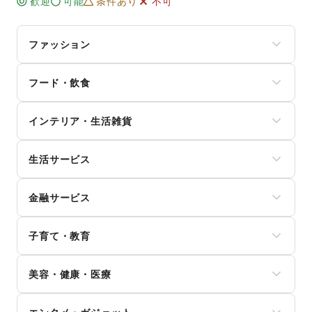
歓迎
可能
条件あり
不可
ファッション
メンズファッション
フード・飲食
レディースファッション
ユニセックス
スイーツ・洋菓子
インナー・ルームウェア
インテリア・生活雑貨
和菓子
キッズ・ベビー・マタニティ
パン
スポーツ
インテリア
お弁当・惣菜
シーズナルウェア
生活サービス
寝具・ベッド
軽食・ホットスナック
ジュエリー・アクセサリー
家具・家電
コーヒー・紅茶
携帯キャリア・格安SIM
メガネ・アイウェア
キッチン雑貨・調理器具
その他飲料
金融サービス
インターネット・プロバイダ
腕時計
掃除用品・生活便利品
ワイン・洋酒
電気・ガス
靴
文房具
クレジットカード
日本酒・焼酎・地酒
ウォーターサーバー
バッグ・革小物
手芸・ハンドメイド
子育て・教育
保険
食材・調味料
ハウスクリーニング・家事代行
ファッション雑貨
DIY用品・日曜大工
銀行
物産展・マルシェ
定期宅配
和服・着物
ベビー用品
園芸・ガーデニング
住宅ローン
キッチンカー・移動販売
リサイクル雑貨・古本
美容・健康・医療
古着
ランドセル
花・盆栽・ドライフラワー
証券・FX
野菜・果物・生鮮食品
買取査定・金券
その他ファッション
学習教材・通信教育
犬・猫・ペット
不動産投資
その他フード・飲食
ジム・フィットネス
ギフト・プレゼント
子供向け教室・レッスン
日用雑貨
その他金融サービス