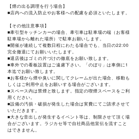
【煙の出る調理を行う場合】
■店内への流入防止やお客様への配慮を必須といたします。
【その他注意事項】
■牽引型キッチンカーの場合、牽引車は駐車場の端（お客様
駐車場から離れた場所）で駐車お願いします。
■開催が連続して複数日程にわたる場合でも、当日の22:00
完全撤退にてお願いいたします。
■退店後はゴミの片づけの徹底をお願い致します。
■車外での看板設置はご遠慮下さい。「のぼり」は車側に1
本迄でお願い致します。
■お客様から煙や臭いに関してクレームが出た場合、移動も
しくはご利用中止をお願いする場合がございます。
■スペース内は禁煙と致します。指定の喫煙スペースをご利
用ください。
■設備の汚損・破損が発生した場合は実費にてご請求させて
いただきます。
■大きな音出しが発生するイベント等は、制限させて頂く場
合がございます。ラジカセ等で自社商品他宣伝を流すこと
はできません。